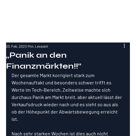
RockInvestme
nt
23. Feb. 2021
1 Min. Lesezeit
„Panik an den
Finanzmärkten!!“
Der gesamte Markt korrigiert stark zum 
Wochenauftakt und besonders schwer trifft es 
Werte im Tech-Bereich. Zeitweise machte sich 
durchaus Panik am Markt breit, aber aktuell lässt der 
Verkaufsdruck wieder nach und es sieht so aus als 
ob der Höhepunkt der Abwärtsbewegung erreicht 
ist.
Nach sehr starken Wochen ist dies auch nicht 