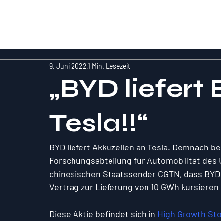
RockInvestme
nt
9. Juni 2022
1 Min. Lesezeit
„BYD liefert 
Tesla!!“
BYD liefert Akkuzellen an Tesla. Demnach be
Forschungsabteilung für Automobilität des
chinesischen Staatssender CGTN, dass BYD A
Vertrag zur Lieferung von 10 GWh kursieren 
Diese Aktie befindet sich in 
High Growth St