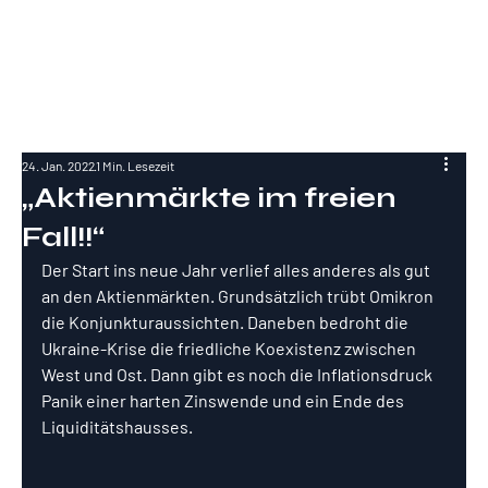
RockInvestme
nt
24. Jan. 2022
1 Min. Lesezeit
„Aktienmärkte im freien
Fall!!“
Der Start ins neue Jahr verlief alles anderes als gut 
an den Aktienmärkten. Grundsätzlich trübt Omikron 
die Konjunkturaussichten. Daneben bedroht die 
Ukraine-Krise die friedliche Koexistenz zwischen 
West und Ost. Dann gibt es noch die Inflationsdruck 
Panik einer harten Zinswende und ein Ende des 
Liquiditätshausses.